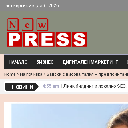
четвъртък август 6, 2026
НАЧАЛО
БИЗНЕС
ДИГИТАЛЕН МАРКЕТИНГ
Home
На почивка
Бански с висока талия – предпочитани
4:55 am
Линк билдинг и локално SEO:
НОВИНИ
9:10 am
Бански с висока талия – пред
5:43 am
АТВ цена и електрически кро
10:01 am
Какво прави една рокля „оф
2:18 pm
По-малко искри, повече резу
7:09 am
Какви съдове са подходящи з
5:11 am
42 Идеи за Пасивен Доход
8:34 am
Погребални обреди по света 