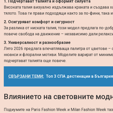
1. Подчертават талията и оформят силуета
Високата талия визуално издължава краката и създава х
тялото. Това ги прави подходящи както за по-фини, така 
2. Осигуряват комфорт и сигурност
За разлика от ниската талия, този модел предлага по-до
повече свобода на движение – независимо дали релакси
3. Универсалност и разнообразие
Лято 2026 предлага впечатляваща палитра от цветове – 
нюанси и флорални мотиви. Моделите варират от минима
подчертават талията още повече.
СВЪРЗАНИ ТЕМИ:
Топ 3 СПА дестинации в Българи
Влиянието на световните мод
Подиумите на Paris Fashion Week и Milan Fashion Week та