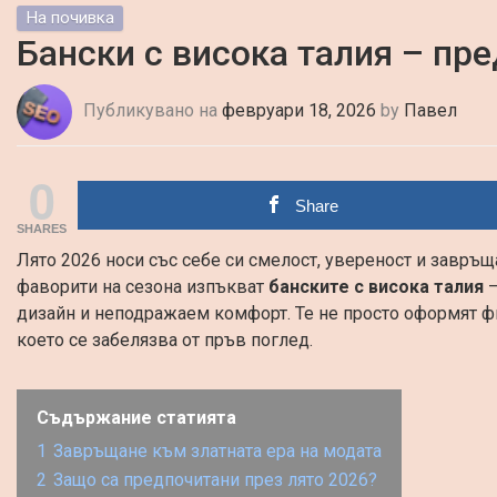
На почивка
Бански с висока талия – пр
Публикувано на
февруари 18, 2026
by
Павел
0
Share
SHARES
Лято 2026 носи със себе си смелост, увереност и завръ
фаворити на сезона изпъкват
банските с висока талия
–
дизайн и неподражаем комфорт. Те не просто оформят фи
което се забелязва от пръв поглед.
Съдържание статията
1
Завръщане към златната ера на модата
2
Защо са предпочитани през лято 2026?