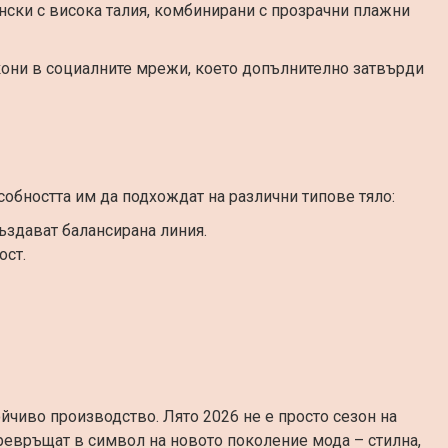
нски с висока талия, комбинирани с прозрачни плажни
кони в социалните мрежи, което допълнително затвърди
собността им да подхождат на различни типове тяло:
ъздават балансирана линия.
ост.
йчиво производство. Лято 2026 не е просто сезон на
 превръщат в символ на новото поколение мода – стилна,