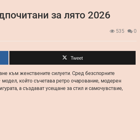
едпочитани за лято 2026
535
0
Tweet
щане към женствените силуети. Сред безспорните
 модел, който съчетава ретро очарование, модерен
гурата, а създават усещане за стил и самочувствие,