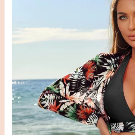
12:27 pm
Дигитална Трансформация на
5:11 am
Хидравлични системи – пълно