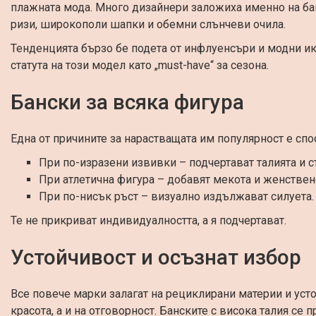
плажната мода. Много дизайнери заложиха именно на ба
ризи, широкополи шапки и обемни слънчеви очила.
Тенденцията бързо бе подета от инфлуенсъри и модни и
статута на този модел като „must-have“ за сезона.
Бански за всяка фигура
Една от причините за нарастващата им популярност е спо
При по-изразени извивки – подчертават талията и с
При атлетична фигура – добавят мекота и женствен
При по-нисък ръст – визуално издължават силуета.
Те не прикриват индивидуалността, а я подчертават.
Устойчивост и осъзнат избор
Все повече марки залагат на рециклирани материи и усто
красота, а и на отговорност. Банските с висока талия се