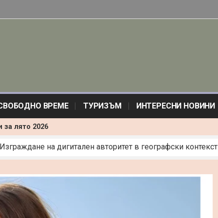
СВОБОДНО ВРЕМЕ
ТУРИЗЪМ
ИНТЕРЕСНИ НОВИНИ
 за лято 2026
 Изграждане на дигитален авторитет в географски контекст
почитани за лято 2026
сов мотор – какво получаваш срещу бюджета си
ициална“: Изкуството на протокола и невидимата елегантно
лтат: електрожени и телоподаващи в реалния живот
а индукционен плот: Пълно ръководство
и България: Траурна агенция град Пазарджик