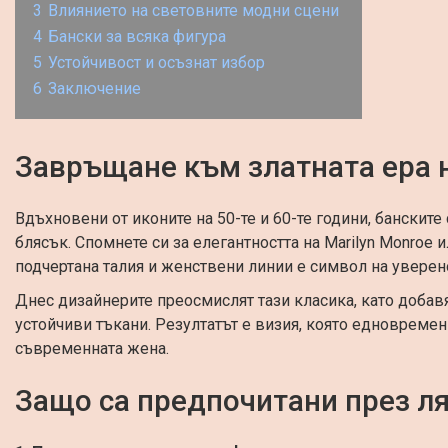
3
Влиянието на световните модни сцени
4
Бански за всяка фигура
5
Устойчивост и осъзнат избор
6
Заключение
Завръщане към златната ера 
Вдъхновени от иконите на 50-те и 60-те години, банските
блясък. Спомнете си за елегантността на Marilyn Monroe ил
подчертана талия и женствени линии е символ на уверен
Днес дизайнерите преосмислят тази класика, като добав
устойчиви тъкани. Резултатът е визия, която едновремен
съвременната жена.
Защо са предпочитани през ля