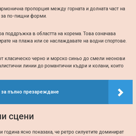
армонична пропорция между горната и долната част на
и за по-пищни форми.
бра поддръжка в областта на корема. Това означава
рате на плажа или се наслаждавате на водни спортове.
от класическо черно и морско синьо до смели неонови
листични линии до романтични къдри и колани, които
я за пълно презареждане
ни сцени
зи година ясно показаха, че ретро силуетите доминират