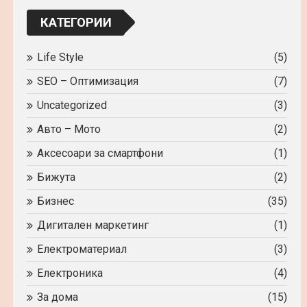
локчейн?
КАТЕГОРИИ
Life Style
(5)
SEO – Оптимизация
(7)
Uncategorized
(3)
Авто – Мото
(2)
Аксесоари за смартфони
(1)
Бижута
(2)
Бизнес
(35)
Дигитален маркетинг
(1)
Електроматериал
(3)
Електроника
(4)
За дома
(15)