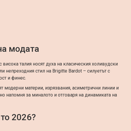
на модата
 с висока талия носят духа на класическия холивудски
и непреходния стил на Brigitte Bardot – силуетът с
ост и финес.
ят модерни материи, изрязвания, асиметрични линии и
но напомня за миналото и отговаря на динамиката на
то 2026?