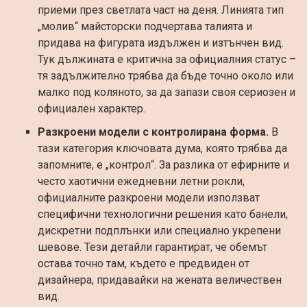
приеми през светлата част на деня. Линията тип
„молив“ майсторски подчертава талията и
придава на фигурата издължен и изтънчен вид.
Тук дължината е критична за официалния статус –
тя задължително трябва да бъде точно около или
малко под коляното, за да запази своя сериозен и
официален характер.
Разкроени модели с контролирана форма.
В
тази категория ключовата дума, която трябва да
запомните, е „контрол“. За разлика от ефирните и
често хаотични ежедневни летни рокли,
официалните разкроени модели използват
специфични технологични решения като банели,
дискретни подплънки или специално укрепени
шевове. Тези детайли гарантират, че обемът
остава точно там, където е предвиден от
дизайнера, придавайки на жената величествен
вид.