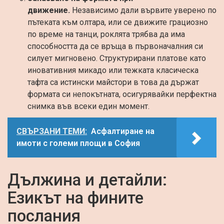
движение.
Независимо дали вървите уверено по
пътеката към олтара, или се движите грациозно
по време на танци, роклята трябва да има
способността да се връща в първоначалния си
силует мигновено. Структурирани платове като
иновативния микадо или тежката класическа
тафта са истински майстори в това да държат
формата си непокътната, осигурявайки перфектна
снимка във всеки един момент.
СВЪРЗАНИ ТЕМИ:
Асфалтиране на
имоти с големи площи в София
Дължина и детайли:
Езикът на фините
послания