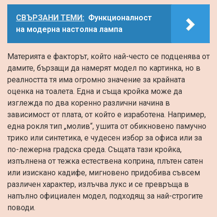
СВЪРЗАНИ ТЕМИ:
Функционалност
на модерна настолна лампа
Материята е факторът, който най-често се подценява от
дамите, бързащи да намерят модел по картинка, но в
реалността тя има огромно значение за крайната
оценка на тоалета. Една и съща кройка може да
изглежда по два коренно различни начина в
зависимост от плата, от който е изработена. Например,
една рокля тип „молив“, ушита от обикновено памучно
трико или синтетика, е чудесен избор за офиса или за
по-лежерна градска среда. Същата тази кройка,
изпълнена от тежка естествена коприна, плътен сатен
или изискано кадифе, мигновено придобива съвсем
различен характер, излъчва лукс и се превръща в
напълно официален модел, подходящ за най-строгите
поводи.