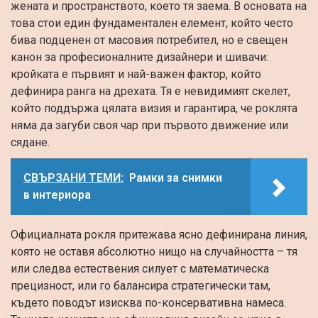
жената и пространството, което тя заема. В основата на
това стои един фундаментален елемент, който често
бива подценен от масовия потребител, но е свещен
канон за професионалните дизайнери и шивачи:
кройката е първият и най-важен фактор, който
дефинира ранга на дрехата. Тя е невидимият скелет,
който поддържа цялата визия и гарантира, че роклята
няма да загуби своя чар при първото движение или
сядане.
СВЪРЗАНИ ТЕМИ:
Рамки за снимки
в интериора
Официалната рокля притежава ясно дефинирана линия,
която не оставя абсолютно нищо на случайността – тя
или следва естествения силует с математическа
прецизност, или го балансира стратегически там,
където поводът изисква по-консервативна намеса.