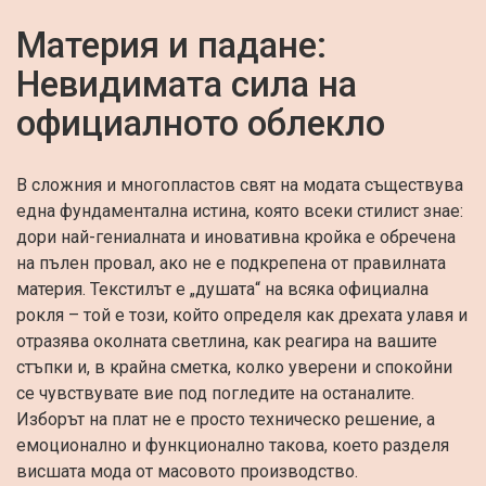
Материя и падане:
Невидимата сила на
официалното облекло
В сложния и многопластов свят на модата съществува
една фундаментална истина, която всеки стилист знае:
дори най-гениалната и иновативна кройка е обречена
на пълен провал, ако не е подкрепена от правилната
материя. Текстилът е „душата“ на всяка официална
рокля – той е този, който определя как дрехата улавя и
отразява околната светлина, как реагира на вашите
стъпки и, в крайна сметка, колко уверени и спокойни
се чувствувате вие под погледите на останалите.
Изборът на плат не е просто техническо решение, а
емоционално и функционално такова, което разделя
висшата мода от масовото производство.