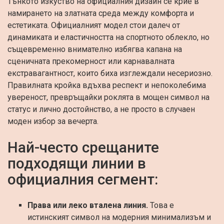
Тънкото изкуство на официалния дизайн се крие в
намирането на златната среда между комфорта и
естетиката. Официалният модел стои далеч от
динамиката и еластичността на спортното облекло, но
същевременно внимателно избягва капана на
сценичната прекомерност или карнавалната
екстравагантност, които биха изглеждали несериозно.
Правилната кройка вдъхва респект и непоколебима
увереност, превръщайки роклята в мощен символ на
статус и лично достойнство, а не просто в случаен
моден избор за вечерта.
Най-често срещаните
подходящи линии в
официалния сегмент:
Права или леко вталена линия.
Това е
истинският символ на модерния минимализъм и