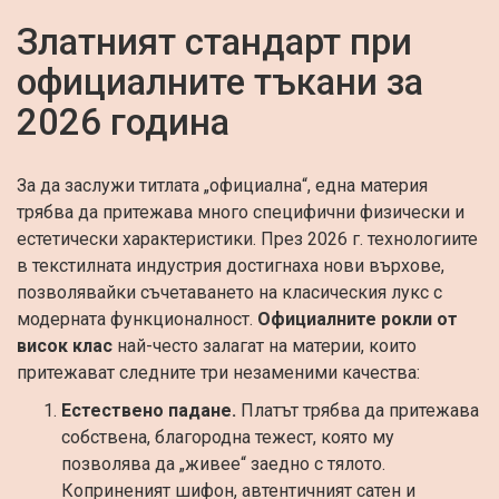
Златният стандарт при
официалните тъкани за
2026 година
За да заслужи титлата „официална“, една материя
трябва да притежава много специфични физически и
естетически характеристики. През 2026 г. технологиите
в текстилната индустрия достигнаха нови върхове,
позволявайки съчетаването на класическия лукс с
модерната функционалност.
Официалните рокли от
висок клас
най-често залагат на материи, които
притежават следните три незаменими качества:
Естествено падане.
Платът трябва да притежава
собствена, благородна тежест, която му
позволява да „живее“ заедно с тялото.
Коприненият шифон, автентичният сатен и