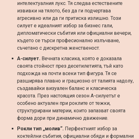
интелектуалния лукс. Тя следва естествените
извивки на тялото, без да ги подчертава
агресивно или да ги притиска излишно. Този
силует е идеалният избор за бизнес гали,
дипломатически събития или официални вечери,
където се търси професионално излъчване,
съчетано с дискретна женственост.
А-силует.
Вечната класика, която е доказала
своята стойност през десетилетията, тъй като
подхожда на почти всеки тип фигура. Тя се
разширява плавно и грациозно от талията надолу,
създавайки визуален баланс и класическа
красота. През настоящия сезон А-силуетът е
особено актуален при роклите от тежки,
структурирани материи, които запазват своята
форма дори при динамично движение.
Рокли тип „молив“.
Перфектният избор за
коктейлни събития, официални обяди и формални