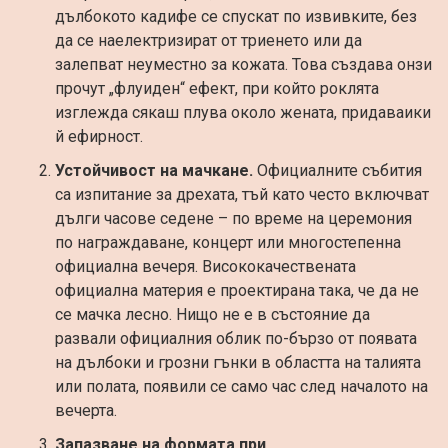
дълбокото кадифе се спускат по извивките, без
да се наелектризират от триенето или да
залепват неуместно за кожата. Това създава онзи
прочут „флуиден“ ефект, при който роклята
изглежда сякаш плува около жената, придаваики
й ефирност.
Устойчивост на мачкане.
Официалните събития
са изпитание за дрехата, тъй като често включват
дълги часове седене – по време на церемония
по награждаване, концерт или многостепенна
официална вечеря. Висококачествената
официална материя е проектирана така, че да не
се мачка лесно. Нищо не е в състояние да
развали официалния облик по-бързо от появата
на дълбоки и грозни гънки в областта на талията
или полата, появили се само час след началото на
вечерта.
Запазване на формата при