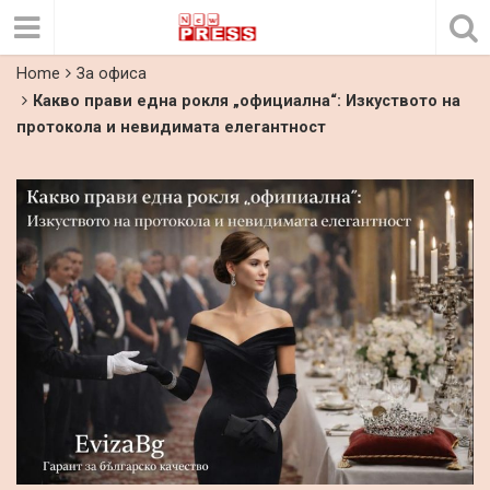
Home
За офиса
Какво прави една рокля „официална“: Изкуството на
протокола и невидимата елегантност