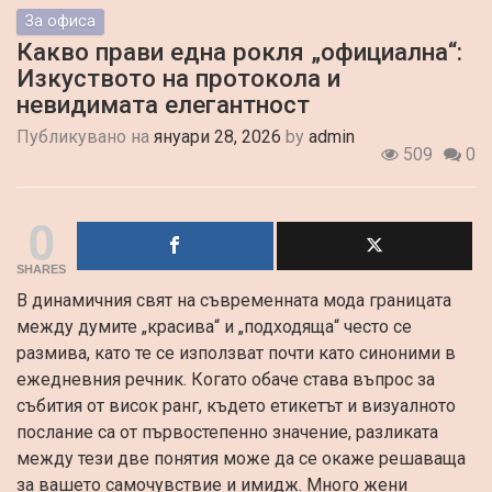
За офиса
Какво прави една рокля „официална“:
Изкуството на протокола и
невидимата елегантност
Публикувано на
януари 28, 2026
by
admin
509
0
0
SHARES
В динамичния свят на съвременната мода границата
между думите „красива“ и „подходяща“ често се
размива, като те се използват почти като синоними в
ежедневния речник. Когато обаче става въпрос за
събития от висок ранг, където етикетът и визуалното
послание са от първостепенно значение, разликата
между тези две понятия може да се окаже решаваща
за вашето самочувствие и имидж. Много жени