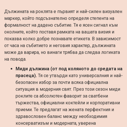
Дължината на роклята е първият и най-силен визуален
маркер, който подсъзнателно определя степента на
формалност на дадено събитие. Тя е ясен сигнал към
околните, който поставя рамката на вашата визия и
показва колко добре познавате етикета. В зависимост
от часа на събитието и неговия характер, дължината
може да варира, но винаги трябва да следва логиката
на повода.
Миди дължина (от под коляното до средата на
прасеца).
Тя се утвърди като универсалния и най-
безопасен избор за почти всяка официална
ситуация в модерния свят. През този сезон миди
роклите са абсолютен фаворит за сватбени
тържества, официални коктейли и корпоративни
приеми. Те предлагат на жената перфектния и
здравословен баланс между необходимия
консерватизъм и модерната, уверена