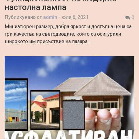
настолна лампа
Публикувано от
admin
-
юли 6, 2021
0
Миниатюрен размер, добра яркост и достъпна цена са
три качества на светодиодите, които са осигурили
широкото им присъствие на пазара…