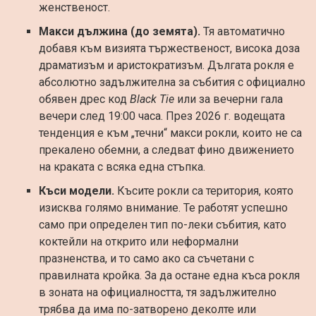
женственост.
Макси дължина (до земята).
Тя автоматично
добавя към визията тържественост, висока доза
драматизъм и аристократизъм. Дългата рокля е
абсолютно задължителна за събития с официално
обявен дрес код
Black Tie
или за вечерни гала
вечери след 19:00 часа. През 2026 г. водещата
тенденция е към „течни“ макси рокли, които не са
прекалено обемни, а следват фино движението
на краката с всяка една стъпка.
Къси модели.
Късите рокли са територия, която
изисква голямо внимание. Те работят успешно
само при определен тип по-леки събития, като
коктейли на открито или неформални
празненства, и то само ако са съчетани с
правилната кройка. За да остане една къса рокля
в зоната на официалността, тя задължително
трябва да има по-затворено деколте или