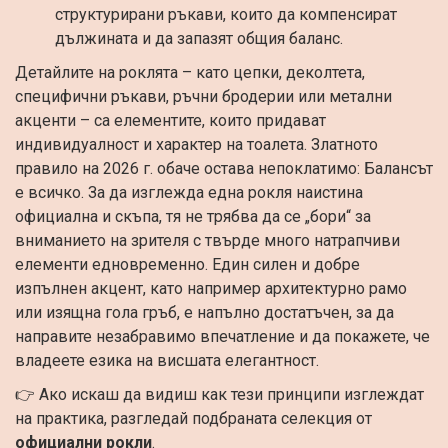
структурирани ръкави, които да компенсират
дължината и да запазят общия баланс.
Детайлите на роклята – като цепки, деколтета,
специфични ръкави, ръчни бродерии или метални
акценти – са елементите, които придават
индивидуалност и характер на тоалета. Златното
правило на 2026 г. обаче остава непоклатимо: Балансът
е всичко. За да изглежда една рокля наистина
официална и скъпа, тя не трябва да се „бори“ за
вниманието на зрителя с твърде много натрапчиви
елементи едновременно. Един силен и добре
изпълнен акцент, като например архитектурно рамо
или изящна гола гръб, е напълно достатъчен, за да
направите незабравимо впечатление и да покажете, че
владеете езика на висшата елегантност.
👉 Ако искаш да видиш как тези принципи изглеждат
на практика, разгледай подбраната селекция от
официални рокли
.