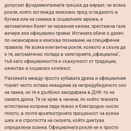
допускат фундаменталната грешка да вярват, че всяка
рокля, която изглежда изискано пред огледалото в
бутика или на снимка в социалните мрежи, е
автоматичен билет за червения килим, престижна гала
вечеря или официален прием. Истината обаче е далеч
по-нюансирана и изисква познаване на специфични
правила. Не всяка елегантна рокля, колкото и скъпа да
е тя, автоматично попада в категорията „официална“,
тъй като официалността е съвкупност от традиции,
качество и социален контекст.
Разликата между просто хубавата дреха и официалния
тоалет често остава невидима за непредубеденото око
на лаика, но тя е дълбоко закодирана в ДНК-то на
самата дреха. Тя се крие в начина, по който тежката
естествена коприна пада тежко и благородно около
тялото, в почти архитектурната прецизност на всеки
шев и в строгостта на силуета, който диктува
определена осанка. Официалната рокля не е просто