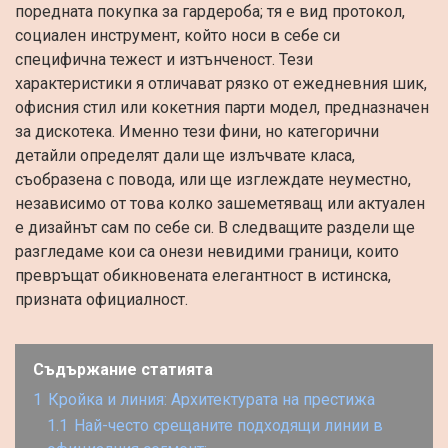
поредната покупка за гардероба; тя е вид протокол,
социален инструмент, който носи в себе си
специфична тежест и изтънченост. Тези
характеристики я отличават рязко от ежедневния шик,
офисния стил или кокетния парти модел, предназначен
за дискотека. Именно тези фини, но категорични
детайли определят дали ще излъчвате класа,
съобразена с повода, или ще изглеждате неуместно,
независимо от това колко зашеметяващ или актуален
е дизайнът сам по себе си. В следващите раздели ще
разгледаме кои са онези невидими граници, които
превръщат обикновената елегантност в истинска,
призната официалност.
Съдържание статията
1
Кройка и линия: Архитектурата на престижа
1.1
Най-често срещаните подходящи линии в