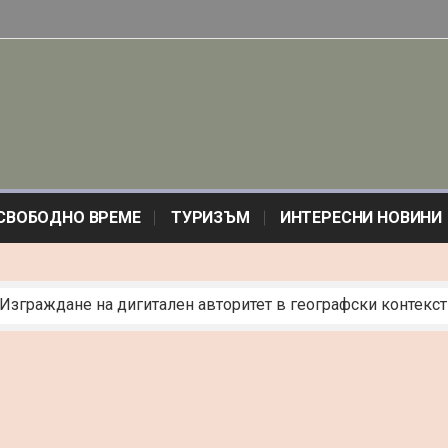
СВОБОДНО ВРЕМЕ
ТУРИЗЪМ
ИНТЕРЕСНИ НОВИНИ
 Изграждане на дигитален авторитет в географски контекст
почитани за лято 2026
сов мотор – какво получаваш срещу бюджета си
ициална“: Изкуството на протокола и невидимата елегантно
лтат: електрожени и телоподаващи в реалния живот
а индукционен плот: Пълно ръководство
и България: Траурна агенция град Пазарджик