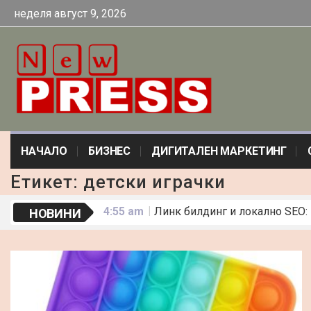
неделя август 9, 2026
НАЧАЛО
БИЗНЕС
ДИГИТАЛЕН МАРКЕТИНГ
Етикет:
детски играчки
4:55 am
Линк билдинг и локално SEO:
НОВИНИ
9:10 am
Бански с висока талия – пред
5:43 am
АТВ цена и електрически кро
10:01 am
Какво прави една рокля „оф
2:18 pm
По-малко искри, повече резу
7:09 am
Какви съдове са подходящи з
5:11 am
42 Идеи за Пасивен Доход
8:34 am
Погребални обреди по света 