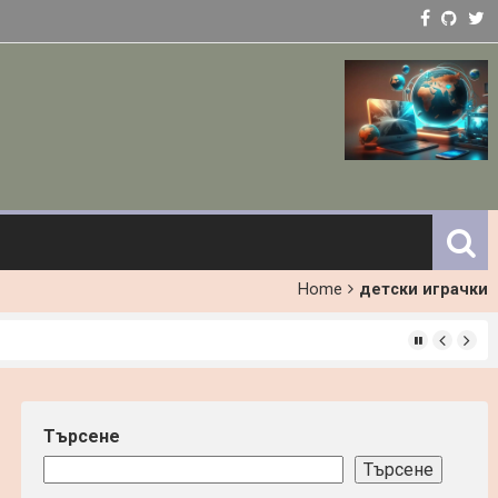
Home
детски играчки
ст
Търсене
Търсене