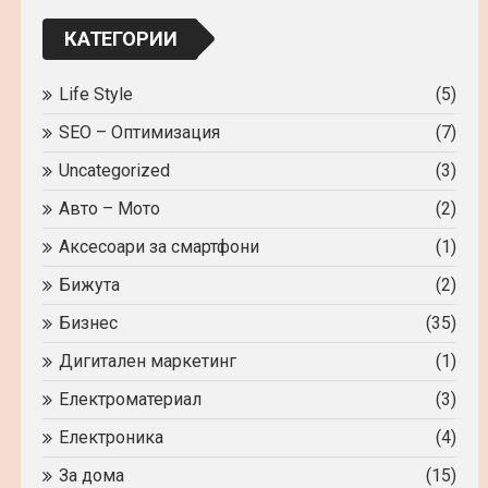
локчейн?
КАТЕГОРИИ
Life Style
(5)
SEO – Оптимизация
(7)
Uncategorized
(3)
Авто – Мото
(2)
Аксесоари за смартфони
(1)
Бижута
(2)
Бизнес
(35)
Дигитален маркетинг
(1)
Електроматериал
(3)
Електроника
(4)
За дома
(15)