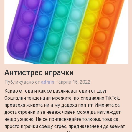
12:27 pm
Дигитална Трансформация на
5:11 am
Хидравлични системи – пълно
Антистрес играчки
Публикувано от
admin
-
април 15, 2022
Kакво е това и как се различават един от друг
Социални тенденции мрежите, по-специално TikTok,
превзеха живота ни и му дадоха поп-ит. Имената са
доста странни и за невеж човек може да изглеждат
нещо ужасно. Не се притеснявайте толкова, това са
просто играчки срещу стрес, предназначени да заемат