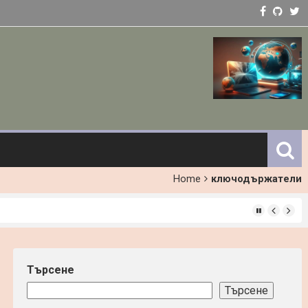
Home
ключодържатели
ст
Търсене
Търсене
локчейн?