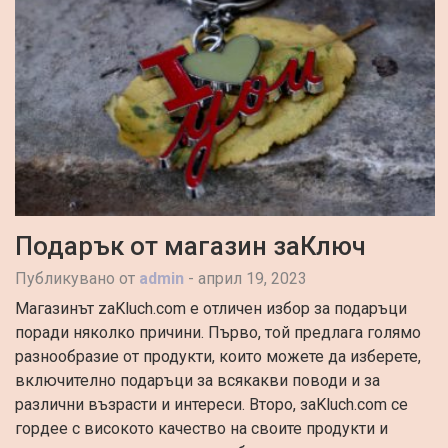
5:11 am
Хидравлични системи – пълно
4:55 am
Линк билдинг и локално SEO:
Подарък от магазин заКлюч
Публикувано от
admin
-
април 19, 2023
Магазинът zaKluch.com е отличен избор за подаръци
поради няколко причини. Първо, той предлага голямо
разнообразие от продукти, които можете да изберете,
включително подаръци за всякакви поводи и за
различни възрасти и интереси. Второ, заKluch.com се
гордее с високото качество на своите продукти и