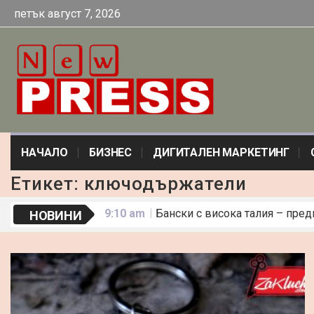
петък август 7, 2026
НАЧАЛО
БИЗНЕС
ДИГИТАЛЕН МАРКЕТИНГ
Етикет:
ключодържатели
9:10 am
Бански с висока талия – пред
НОВИНИ
5:43 am
АТВ цена и електрически кро
10:01 am
Какво прави една рокля „оф
2:18 pm
По-малко искри, повече резу
7:09 am
Какви съдове са подходящи з
5:11 am
42 Идеи за Пасивен Доход
8:34 am
Погребални обреди по света 
12:27 pm
Дигитална Трансформация на