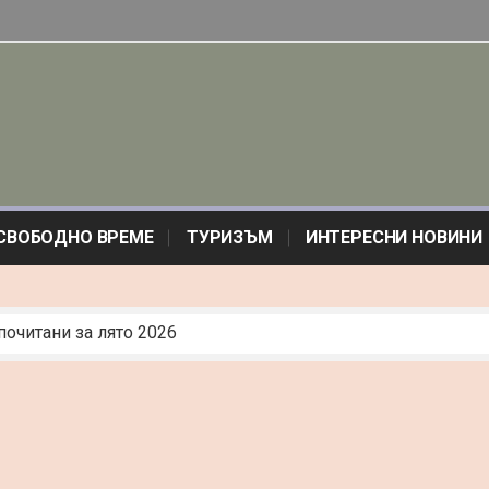
СВОБОДНО ВРЕМЕ
ТУРИЗЪМ
ИНТЕРЕСНИ НОВИНИ
почитани за лято 2026
сов мотор – какво получаваш срещу бюджета си
ициална“: Изкуството на протокола и невидимата елегантно
лтат: електрожени и телоподаващи в реалния живот
а индукционен плот: Пълно ръководство
и България: Траурна агенция град Пазарджик
 Услугите: Гласуване, Регистрация или Резервации Чрез Б