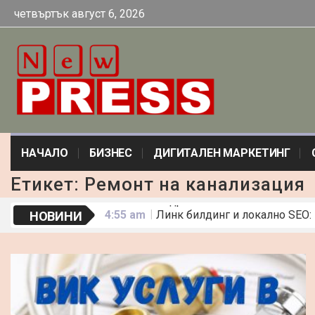
четвъртък август 6, 2026
НАЧАЛО
БИЗНЕС
ДИГИТАЛЕН МАРКЕТИНГ
Етикет:
Ремонт на канализация
4:55 am
Линк билдинг и локално SEO:
НОВИНИ
9:10 am
Бански с висока талия – пред
5:43 am
АТВ цена и електрически кро
10:01 am
Какво прави една рокля „оф
2:18 pm
По-малко искри, повече резу
7:09 am
Какви съдове са подходящи з
5:11 am
42 Идеи за Пасивен Доход
8:34 am
Погребални обреди по света 