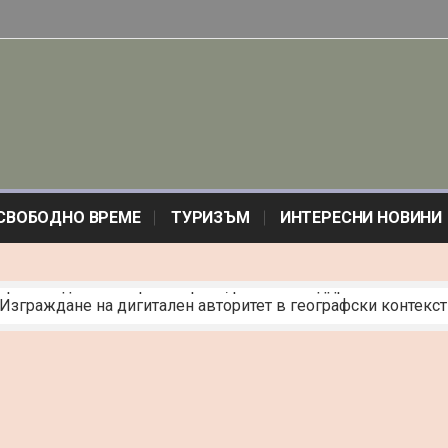
СВОБОДНО ВРЕМЕ
ТУРИЗЪМ
ИНТЕРЕСНИ НОВИНИ
 Изграждане на дигитален авторитет в географски контекст
почитани за лято 2026
сов мотор – какво получаваш срещу бюджета си
ициална“: Изкуството на протокола и невидимата елегантно
лтат: електрожени и телоподаващи в реалния живот
а индукционен плот: Пълно ръководство
и България: Траурна агенция град Пазарджик