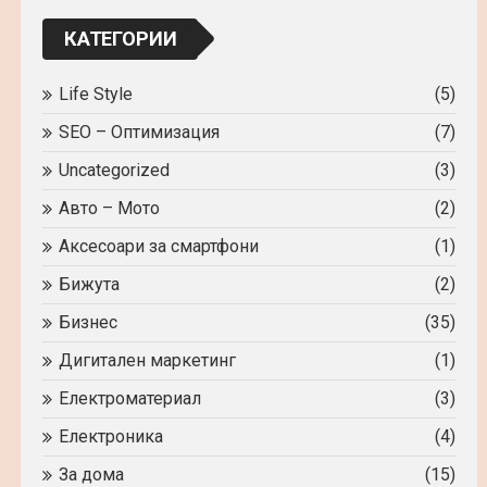
локчейн?
КАТЕГОРИИ
Life Style
(5)
SEO – Оптимизация
(7)
Uncategorized
(3)
Авто – Мото
(2)
Аксесоари за смартфони
(1)
Бижута
(2)
Бизнес
(35)
Дигитален маркетинг
(1)
Електроматериал
(3)
Електроника
(4)
За дома
(15)