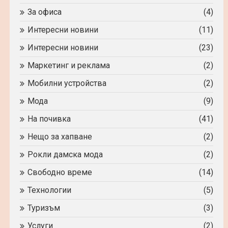
За офиса
(4)
Интересни новини
(11)
Интересни новини
(23)
Маркетинг и реклама
(2)
Мобилни устройства
(2)
Мода
(9)
На почивка
(41)
Нещо за хапване
(2)
Рокли дамска мода
(2)
Свободно време
(14)
Технологии
(5)
Туризъм
(3)
Услуги
(2)