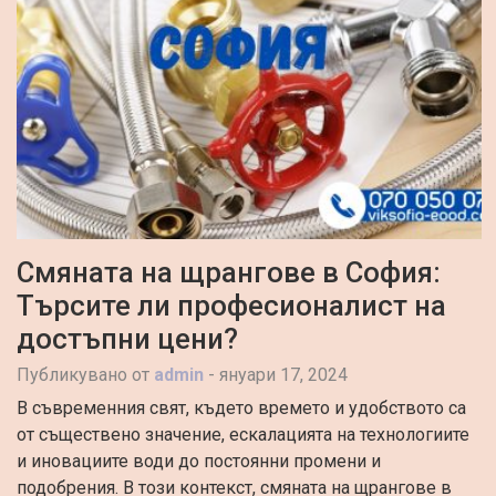
12:27 pm
Дигитална Трансформация на
5:11 am
Хидравлични системи – пълно
Смяната на щрангове в София:
Търсите ли професионалист на
достъпни цени?
Публикувано от
admin
-
януари 17, 2024
В съвременния свят, където времето и удобството са
от съществено значение, ескалацията на технологиите
и иновациите води до постоянни промени и
подобрения. В този контекст, смяната на щрангове в