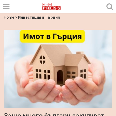
Home
Инвестиция в Гърция
Защо много българи закупуват