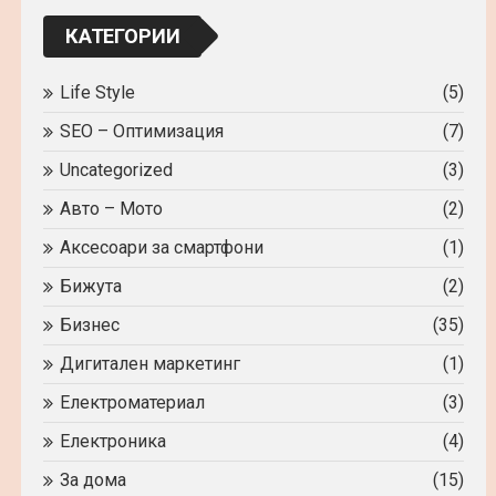
локчейн?
КАТЕГОРИИ
Life Style
(5)
SEO – Оптимизация
(7)
Uncategorized
(3)
Авто – Мото
(2)
Аксесоари за смартфони
(1)
Бижута
(2)
Бизнес
(35)
Дигитален маркетинг
(1)
Електроматериал
(3)
Електроника
(4)
За дома
(15)