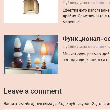
Публикувано от
admin
-
с
Ефективното използване 
дребно. Осветлението е 
магазина…
Функционалнос
Публикувано от
admin
-
ю
Миниатюрен размер, добра
светодиодите, които са 
Leave a comment
Вашият имейл адрес няма да бъде публикуван.
Задължит