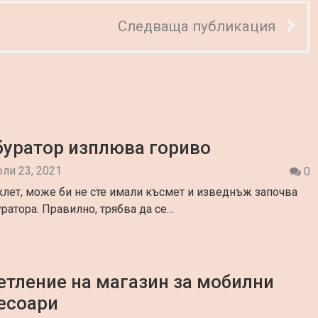
Следваща публикация
буратор изплюва гориво
ли 23, 2021
0
лет, може би не сте имали късмет и изведнъж започва
ратора. Правилно, трябва да се…
етление на магазин за мобилни
есоари