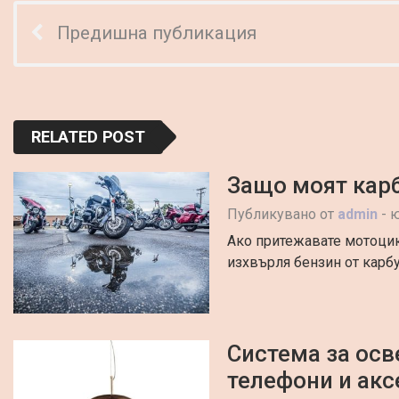
Предишна публикация
RELATED POST
Защо моят кар
Публикувано от
admin
-
ю
Ако притежавате мотоцик
изхвърля бензин от карбу
Система за осв
телефони и акс