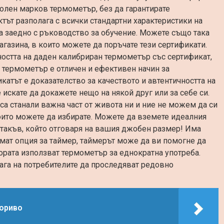
олен марков термометър, без да гарантирате
ктът разполага с всички стандартни характеристики на
а заедно с ръководство за обучение. Можете също така
агазина, в които можете да поръчате тези сертификати.
остта на даден калибриран термометър със сертификат,
термометър е отличен и ефективен начин за
атът е доказателство за качеството и автентичността на
е искате да докажете нещо на някой друг или за себе си.
 са станали важна част от живота ни и ние не можем да си
оито можете да избирате. Можете да вземете идеалния
 такъв, който отговаря на вашия джобен размер! Има
имат опция за таймер, таймерът може да ви помогне да
хората използват термометър за еднократна употреба.
ага на потребителите да проследяват редовно
гориво